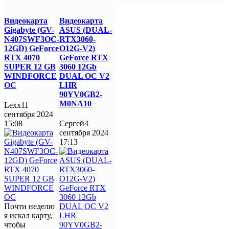
Видеокарта
Видеокарта
Gigabyte (GV-
ASUS (DUAL-
N407SWF3OC-
RTX3060-
12GD) GeForce
O12G-V2)
RTX 4070
GeForce RTX
SUPER 12 GB
3060 12Gb
WINDFORCE
DUAL OC V2
OC
LHR
90YV0GB2-
M0NA10
Lexx
11
сентября 2024
15:08
Сергей
4
сентября 2024
17:13
Почти неделю
я искал карту,
чтобы