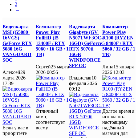
2
→
Видеокарта
Компьютер
Видеокарта
Компьютер
MSI (G5080-
Power-Play
Gigabyte (GV-
Power-Play
16VGS)
FullHD (I5
N507TWF3OC-
R100 (RYZEN
GeForce RTX
13400F / RTX
16GD) GeForce
5 8400F / RTX
5080 16G
5060 / 16 GB / 1
RTX 5070ti
5060 / 32 GB / 1
VANGUARD
TB)
16GB
TB)
SOC
WINDFORCE
SFF OC
Сергей
25 марта
Лина
15 января
Алексей
29
2026 00:56
2026 12:03
марта 2026
Владислав
10
17:39
февраля 2026
09:12
Отличный
Долгое время я
комп,
искала по-
соответствует
настоящему
Если у вас в
всему
надёжный
приоритете
магазин для