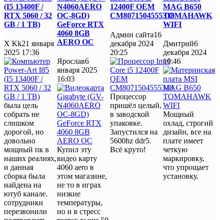
(I5 13400F /
N4060AERO
12400F OEM
MAG B650
RTX 5060 / 32
OC-8GD)
CM8071504555318
TOMAHAWK
GB / 1 TB)
GeForce RTX
WIFI
4060 8GB
Админ сайта
16
AERO OC
X Kk
21 января
декабря 2024
Дмитрий
6
2025 17:36
20:25
декабря 2024
Ярослав
6
10:46
января 2025
16:03
Процессор
была цель
пришёл целый,
собрать не
в заводской
Мощный
слишком
упаковке.
охлад, строгий
дорогой, но
Запустился на
дизайн, все на
довольно
5600hz ddr5.
плате имеет
мощный пк в
Купил эту
Всё круто!
четкую
наших реалиях,
видео карту
маркировку,
и данная
4060 aero в
что упрощает
сборка была
этом магазине,
установку.
найдена на
не то в играх
ютуб канале.
низкие
сотрудники
температуры,
перезвонили
но и в стресс