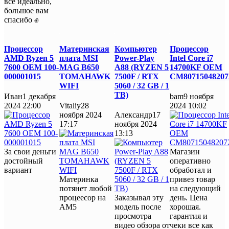
всё идеально,
большое вам
спасибо ✊
Процессор
Материнская
Компьютер
Процессор
AMD Ryzen 5
плата MSI
Power-Play
Intel Core i7
7600 OEM 100-
MAG B650
A88 (RYZEN 5
14700KF OEM
000001015
TOMAHAWK
7500F / RTX
CM80715048207
WIFI
5060 / 32 GB / 1
TB)
Иван
1 декабря
bam
9 ноября
2024 22:00
Vitaliy
28
2024 10:02
ноября 2024
Александр
17
17:17
ноября 2024
13:13
За свои деньги
Магазин
достойный
оперативно
вариант
обработал и
Материнка
привез товар
потянет любой
на следующий
процеесор на
Заказывал эту
день. Цена
AM5
модель после
хорошая.
просмотра
гарантия и
видео обзора от
чеки все как