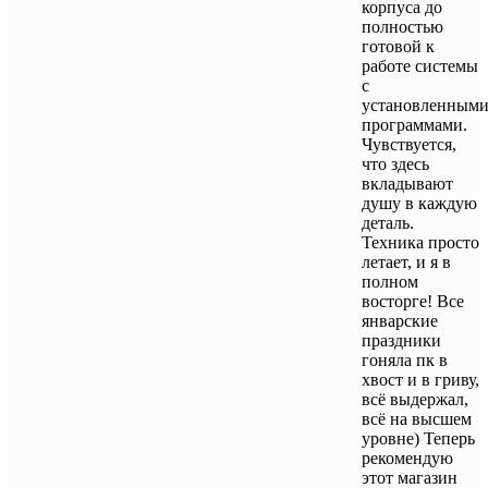
корпуса до
полностью
готовой к
работе системы
с
установленным
программами.
Чувствуется,
что здесь
вкладывают
душу в каждую
деталь.
Техника просто
летает, и я в
полном
восторге! Все
январские
праздники
гоняла пк в
хвост и в гриву,
всё выдержал,
всё на высшем
уровне) Теперь
рекомендую
этот магазин