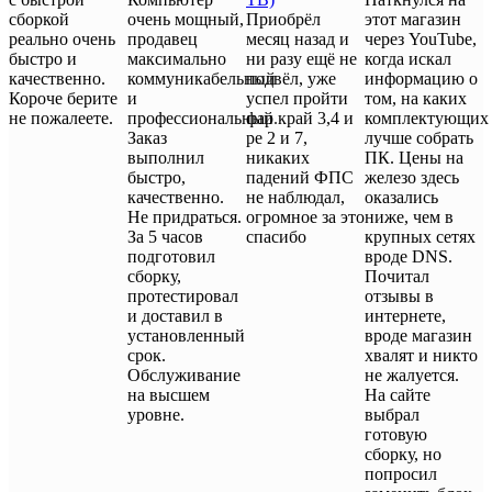
сборкой
очень мощный,
Приобрёл
этот магазин
реально очень
продавец
месяц назад и
через YouTube,
быстро и
максимально
ни разу ещё не
когда искал
качественно.
коммуникабельный
подвёл, уже
информацию о
Короче берите
и
успел пройти
том, на каких
не пожалеете.
профессиональный.
фар край 3,4 и
комплектующих
Заказ
ре 2 и 7,
лучше собрать
выполнил
никаких
ПК. Цены на
быстро,
падений ФПС
железо здесь
качественно.
не наблюдал,
оказались
Не придраться.
огромное за это
ниже, чем в
За 5 часов
спасибо
крупных сетях
подготовил
вроде DNS.
сборку,
Почитал
протестировал
отзывы в
и доставил в
интернете,
установленный
вроде магазин
срок.
хвалят и никто
Обслуживание
не жалуется.
на высшем
На сайте
уровне.
выбрал
готовую
сборку, но
попросил