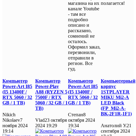
магазина на их
полагается!
канале Youtube
- там все
подробно
описано и
рассказано,
сомнений не
осталось.
Оформил заказ,
перезвонили,
отправили в
регион. Все
гуд.
Компьютер
Компьютер
Компьютер
Компьютерный
Power-Art I85
Power-Play
Power-Art I85
корпус
(I5 13400F /
A88 (RYZEN 5
(I5 13400F /
1STPLAYER
RTX 5060 / 32
7500F / RTX
RTX 5060 / 32
MIKU Mi2-A
GB / 1 TB)
5060 / 32 GB / 1
GB / 1 TB)
LED Black
TB)
(FP_Mi2-A-
BK-2F1R-1F1)
Nikich
Степан
8
Nikolaev
7
Vlad
23 октября
октября 2024
ноября 2024
2024 19:29
19:34
Анатолий У.
21
19:14
сентября 2024