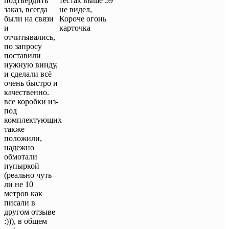
подтвердить
тестах выше 59
заказ, всегда
не видел,
были на связи
Короче огонь
и
карточка
отчитывались,
по запросу
поставили
нужную винду,
и сделали всё
очень быстро и
качественно.
все коробки из-
под
комплектующих
также
положили,
надежно
обмотали
пупыркой
(реально чуть
ли не 10
метров как
писали в
другом отзыве
:))), в общем