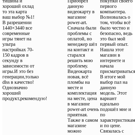
тишина и
Приобрёл
покупки своего
хороший охлад
данную
первого
то эта карта
видеокарту в
компьютера.
ваш выбор №1!
магазине
Волновалась о
В разрешении
power-art.
том, чтобы всё
1440×3440 все
Сначала были
было честно и
современные
проблемы с
безопасно, ведь
игры тянет на
оплатой, но
это был мой
ультра
менеджер шёл
первый опыт.
настройках 70-
на контакт и
Нашла этот
150 кадров в
старался
магазин в
секунду в
решить мою
интернете и
зависимости от
проблему.
начала
игры.И это без
Видеокарта
присматриваться
генерации,только
новая, всё
В итоге мой
dlss в качество!
пломбы на
выбор пал на
Однозначно
месте и
данную
хороший
комплектация
модель. Этот
продукт,рекомендую!
на месте, цена
вариант
в магазине
идеально
power-art очень
подошёл мне и
приятная.
по
Также в самом
характеристикам
магазине
и по цене.
можно
Связалась с