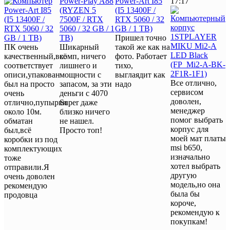
17:17
Пришел точно
ПК очень
Шикарный
такой же как на
качественный,всё
комп, ничего
фото. Работает
соответствует
лишнего и
тихо,
описи,упакован
мощности с
выглаядит как
Все отлично,
был на просто
запасом, за эти
надо
сервисом
очень
деньги с 4070
доволен,
отлично,пупырки
Super даже
менеджер
около 10м.
близко ничего
помог выбрать
обматан
не нашел.
корпус для
был,всё
Просто топ!
моей мат платы
коробки из под
msi b650,
комплектующих
изначально
тоже
хотел выбрать
отправили.Я
другую
очень доволен
модель,но она
рекомендую
была бы
продовца
короче,
рекомендую к
покупкам!