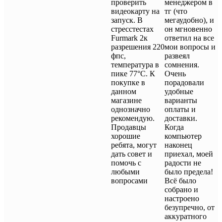
проверить
менеджером в
видеокарту на
тг (что
запуск. В
мегаудобно), и
стресстестах
он мгновенно
Furmark 2к
ответил на все
разрешения 220
мои вопросы и
фпс,
развеял
температура в
сомнения.
пике 77°C. К
Очень
покупке в
порадовали
данном
удобные
магазине
варианты
однозначно
оплаты и
рекомендую.
доставки.
Продавцы
Когда
хорошие
компьютер
ребята, могут
наконец
дать совет и
приехал, моей
помочь с
радости не
любыми
было предела!
вопросами
Всё было
собрано и
настроено
безупречно, от
аккуратного