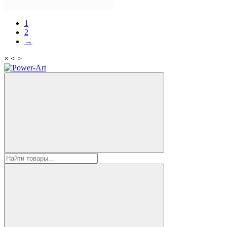
1
2
→
×
<
>