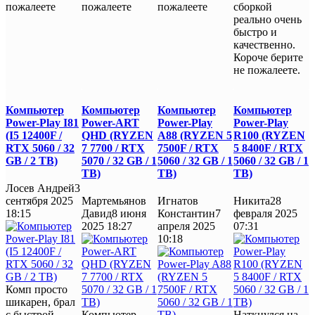
пожалеете
пожалеете
пожалеете
сборкой
реально очень
быстро и
качественно.
Короче берите
не пожалеете.
Компьютер
Компьютер
Компьютер
Компьютер
Power-Play I81
Power-ART
Power-Play
Power-Play
(I5 12400F /
QHD (RYZEN
A88 (RYZEN 5
R100 (RYZEN
RTX 5060 / 32
7 7700 / RTX
7500F / RTX
5 8400F / RTX
GB / 2 TB)
5070 / 32 GB / 1
5060 / 32 GB / 1
5060 / 32 GB / 1
TB)
TB)
TB)
Лосев Андрей
3
сентября 2025
Мартемьянов
Игнатов
Никита
28
18:15
Давид
8 июня
Константин
7
февраля 2025
2025 18:27
апреля 2025
07:31
10:18
Комп просто
шикарен, брал
с быстрой
Компьютер
Наткнулся на