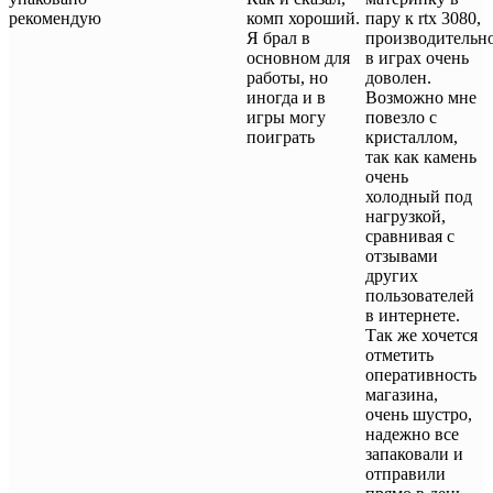
рекомендую
комп хороший.
пару к rtx 3080,
Я брал в
производительн
основном для
в играх очень
работы, но
доволен.
иногда и в
Возможно мне
игры могу
повезло с
поиграть
кристаллом,
так как камень
очень
холодный под
нагрузкой,
сравнивая с
отзывами
других
пользователей
в интернете.
Так же хочется
отметить
оперативность
магазина,
очень шустро,
надежно все
запаковали и
отправили