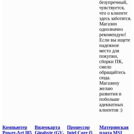
безупречный,
чувствуется,
что о клиенте
здесь заботятся.
Магазин
однозначно
рекомендую!
Если вы ищете
надежное
место для
покупки,
сборки ПК,
смело
обращайтесь
сюда.
Магазину
желаю
развития и
побольше
адекватных
клиентов :)
Компьютер
Видеокарта
Процессор
Материнская
Power-Art I85
Gigabyte (GV-
Intel Core i5
плата MSI