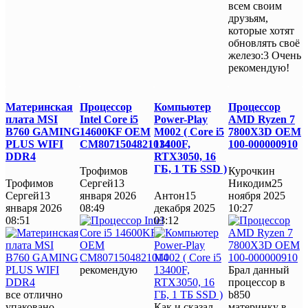
всем своим
друзьям,
которые хотят
обновлять своё
железо:3 Очень
рекомендую!
Материнская
Процессор
Компьютер
Процессор
плата MSI
Intel Core i5
Power-Play
AMD Ryzen 7
B760 GAMING
14600KF OEM
M002 ( Core i5
7800X3D OEM
PLUS WIFI
CM8071504821014
13400F,
100-000000910
DDR4
RTX3050, 16
ГБ, 1 ТБ SSD )
Трофимов
Курочкин
Трофимов
Сергей
13
Никодим
25
Сергей
13
января 2026
Антон
15
ноября 2025
января 2026
08:49
декабря 2025
10:27
08:51
03:12
рекомендую
Брал данный
процессор в
все отлично
b850
упаковано
Как и сказал,
материнку в