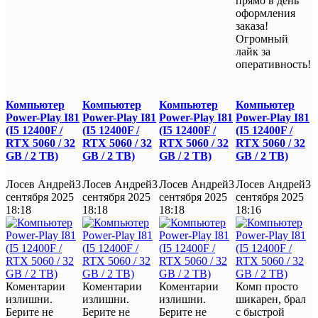
прямо в день
оформления
заказа!
Огромный
лайк за
оперативность!
Компьютер
Компьютер
Компьютер
Компьютер
Power-Play I81
Power-Play I81
Power-Play I81
Power-Play I81
(I5 12400F /
(I5 12400F /
(I5 12400F /
(I5 12400F /
RTX 5060 / 32
RTX 5060 / 32
RTX 5060 / 32
RTX 5060 / 32
GB / 2 TB)
GB / 2 TB)
GB / 2 TB)
GB / 2 TB)
Лосев Андрей
3
Лосев Андрей
3
Лосев Андрей
3
Лосев Андрей
3
сентября 2025
сентября 2025
сентября 2025
сентября 2025
18:18
18:18
18:18
18:16
Коментарии
Коментарии
Коментарии
Комп просто
излишни.
излишни.
излишни.
шикарен, брал
Берите не
Берите не
Берите не
с быстрой