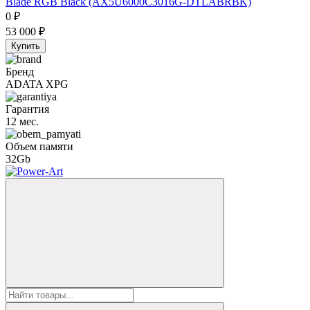
Blade RGB Black (AX5U6000C3016G-DTLABRBK)
0
₽
53 000
₽
Купить
Бренд
ADATA XPG
Гарантия
12 мес.
Объем памяти
32Gb