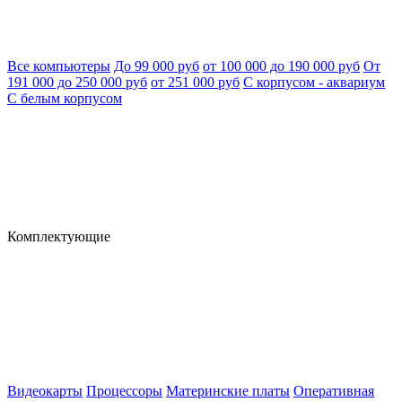
Все компьютеры
До 99 000 руб
от 100 000 до 190 000 руб
От
191 000 до 250 000 руб
от 251 000 руб
С корпусом - аквариум
С белым корпусом
Комплектующие
Видеокарты
Процессоры
Материнские платы
Оперативная