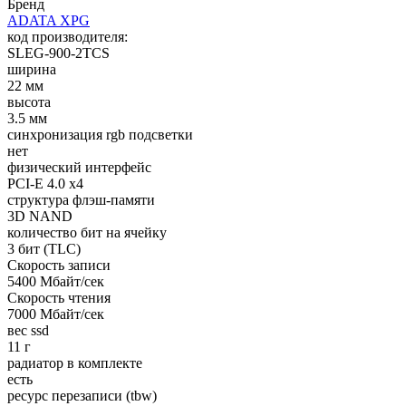
Бренд
ADATA XPG
код производителя:
SLEG-900-2TCS
ширина
22 мм
высота
3.5 мм
синхронизация rgb подсветки
нет
физический интерфейс
PCI-E 4.0 x4
структура флэш-памяти
3D NAND
количество бит на ячейку
3 бит (TLC)
Cкорость записи
5400 Мбайт/сек
Cкорость чтения
7000 Мбайт/сек
вес ssd
11 г
радиатор в комплекте
есть
ресурс перезаписи (tbw)