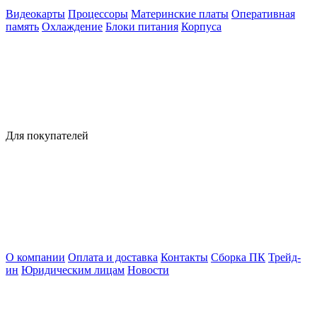
Видеокарты
Процессоры
Материнские платы
Оперативная
память
Охлаждение
Блоки питания
Корпуса
Для покупателей
О компании
Оплата и доставка
Контакты
Сборка ПК
Трейд-
ин
Юридическим лицам
Новости