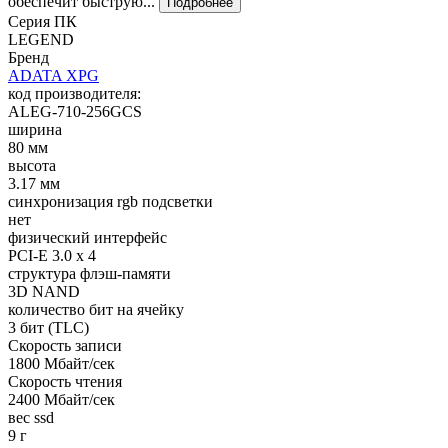
обеспечит быструю...
Подробнее
Серия ПК
LEGEND
Бренд
ADATA XPG
код производителя:
ALEG-710-256GCS
ширина
80 мм
высота
3.17 мм
синхронизация rgb подсветки
нет
физический интерфейс
PCI-E 3.0 x 4
структура флэш-памяти
3D NAND
количество бит на ячейку
3 бит (TLC)
Cкорость записи
1800 Мбайт/сек
Cкорость чтения
2400 Мбайт/сек
вес ssd
9 г