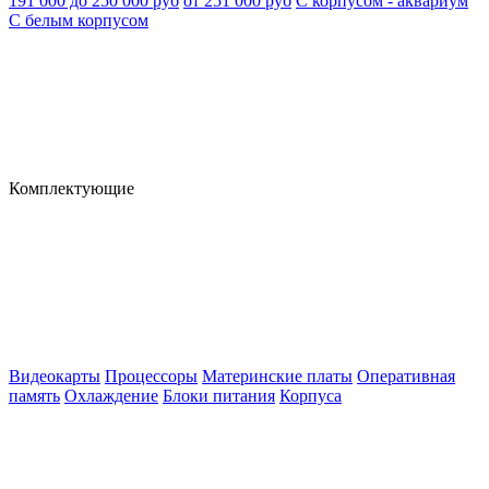
191 000 до 250 000 руб
от 251 000 руб
С корпусом - аквариум
С белым корпусом
Комплектующие
Видеокарты
Процессоры
Материнские платы
Оперативная
память
Охлаждение
Блоки питания
Корпуса