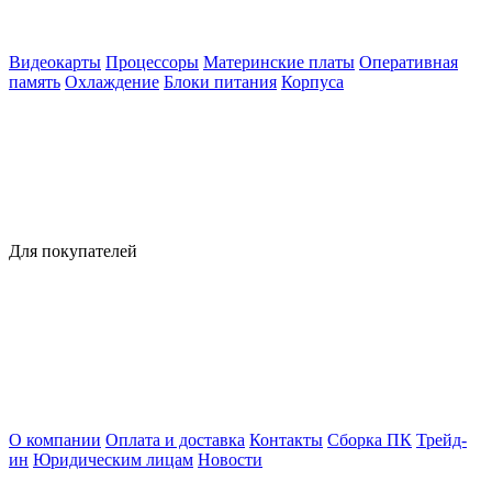
Видеокарты
Процессоры
Материнские платы
Оперативная
память
Охлаждение
Блоки питания
Корпуса
Для покупателей
О компании
Оплата и доставка
Контакты
Сборка ПК
Трейд-
ин
Юридическим лицам
Новости