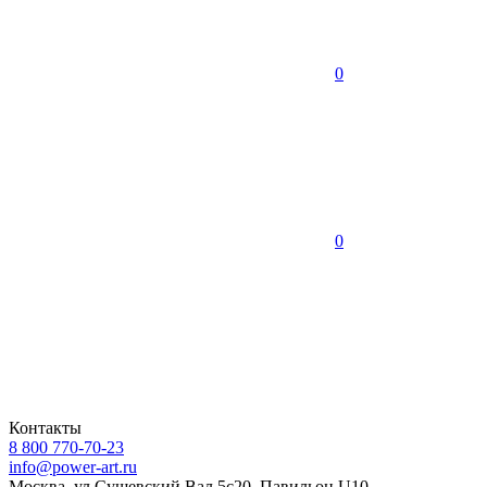
0
0
Контакты
8 800 770-70-23
info@power-art.ru
Москва, ул.Сущевский Вал 5с20, Павильон U10