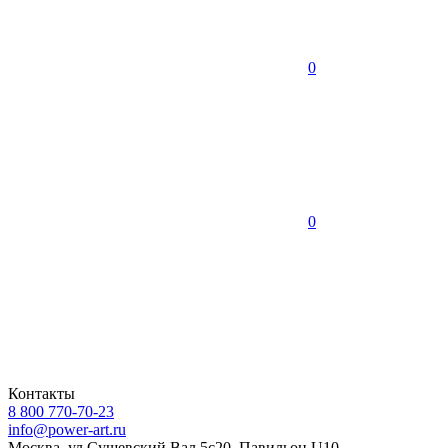
0
0
Контакты
8 800 770-70-23
info@power-art.ru
Москва, ул.Сущевский Вал 5с20, Павильон U10