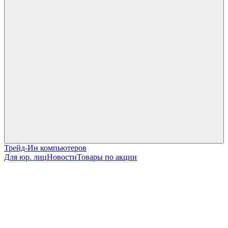
Трейд-Ин компьютеров
Для юр. лиц
Новости
Товары по акции