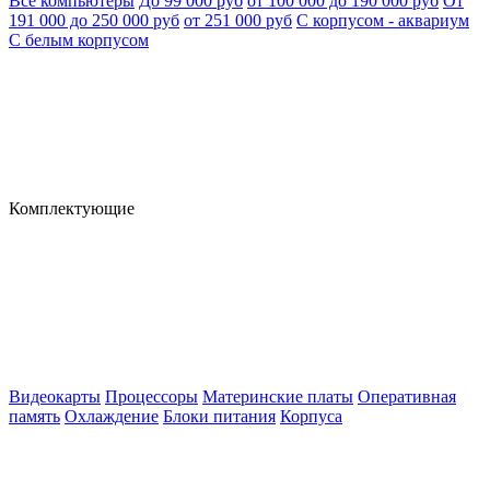
Все компьютеры
До 99 000 руб
от 100 000 до 190 000 руб
От
191 000 до 250 000 руб
от 251 000 руб
С корпусом - аквариум
С белым корпусом
Комплектующие
Видеокарты
Процессоры
Материнские платы
Оперативная
память
Охлаждение
Блоки питания
Корпуса