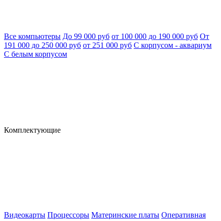
Все компьютеры
До 99 000 руб
от 100 000 до 190 000 руб
От
191 000 до 250 000 руб
от 251 000 руб
С корпусом - аквариум
С белым корпусом
Комплектующие
Видеокарты
Процессоры
Материнские платы
Оперативная