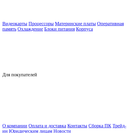
Видеокарты
Процессоры
Материнские платы
Оперативная
память
Охлаждение
Блоки питания
Корпуса
Для покупателей
О компании
Оплата и доставка
Контакты
Сборка ПК
Трейд-
ин
Юридическим лицам
Новости