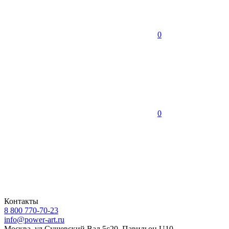
0
0
Контакты
8 800 770-70-23
info@power-art.ru
Москва, ул.Сущевский Вал 5с20, Павильон U10