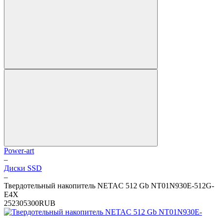
Power-art
–
Диски SSD
–
Твердотельный накопитель NETAC 512 Gb NT01N930E-512G-
E4X
2
5230
5300
RUB