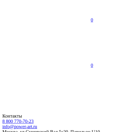
0
0
Контакты
8 800 770-70-23
info@power-art.ru
Москва, ул.Сущевский Вал 5с20, Павильон U10