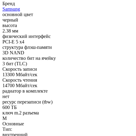
Бренд
Samsung
основной цвет
черный
высота
2.38 мм
физический интерфейс
PCI-E 5 x4
структура флэш-памяти
3D NAND
количество бит на ячейку
3 бит (TLC)
Cкорость записи
13300 Мбайт/сек
Cкорость чтения
14700 Мбайт/сек
радиатор в комплекте
нет
ресурс перезаписи (tbw)
600 ТБ
ключ m.2 разъема
M
Основные
Тип:
внутренний