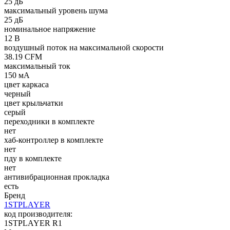
25 дБ
макcимальный уровень шума
25 дБ
номинальное напряжение
12 В
воздушный поток на максимальной скорости
38.19 CFM
максимальный ток
150 мА
цвет каркаса
черный
цвет крыльчатки
серый
переходники в комплекте
нет
хаб-контроллер в комплекте
нет
пду в комплекте
нет
антивибрационная прокладка
есть
Бренд
1STPLAYER
код производителя:
1STPLAYER R1