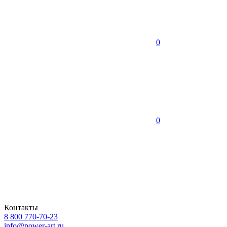
0
0
Контакты
8 800 770-70-23
info@power-art.ru