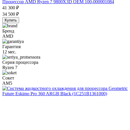
Процессор AMD Ryzen 7 9800X3D OEM 100-000001084
41 300
₽
34 500
₽
Купить
Бренд
AMD
Гарантия
12 мес.
Серия процессора
Ryzen 7
Сокет
AM5