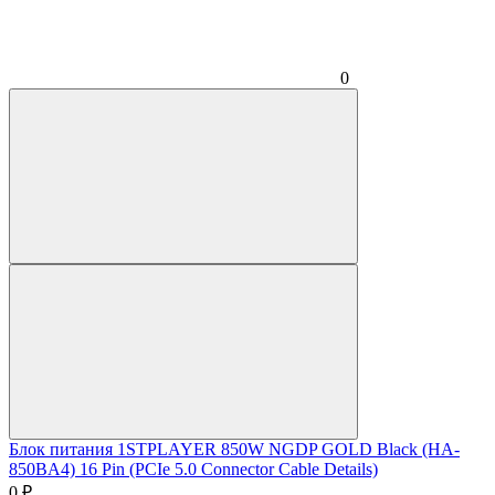
0
Блок питания 1STPLAYER 850W NGDP GOLD Black (HA-
850BA4) 16 Pin (PCIe 5.0 Connector Cable Details)
0
₽