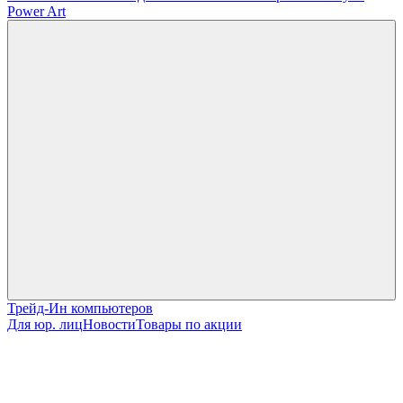
Power Art
Трейд-Ин компьютеров
Для юр. лиц
Новости
Товары по акции