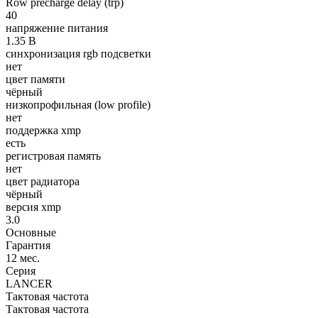
Row precharge delay (trp)
40
напряжение питания
1.35 В
синхронизация rgb подсветки
нет
цвет памяти
чёрный
низкопрофильная (low profile)
нет
поддержка xmp
есть
регистровая память
нет
цвет радиатора
чёрный
версия xmp
3.0
Основные
Гарантия
12 мес.
Серия
LANCER
Тактовая частота
Тактовая частота