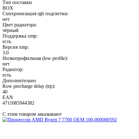
Тип поставки
BOX
Синхронизация rgb подсветки:
нет
Цвет радиатора:
чёрный
Поддержка xmp:
есть
Версия xmp:
3.0
Низкопрофильная (low profile):
нет
Радиатор:
есть
Дополнительно
Row precharge delay (trp):
40
EAN
4711085944382
С этим товаром заказывают