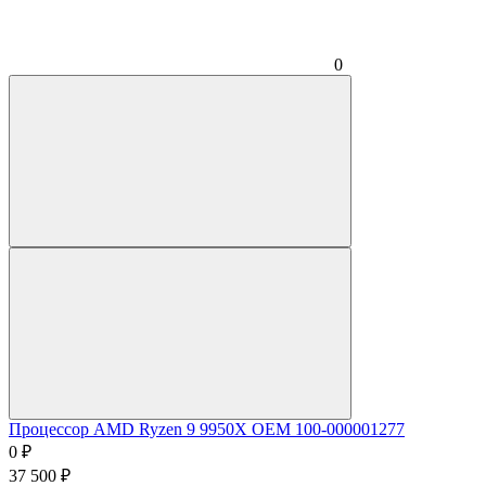
0
Процессор AMD Ryzen 9 9950X OEM 100-000001277
0
₽
37 500
₽