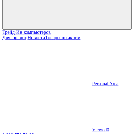
Трейд-Ин компьютеров
Для юр. лиц
Новости
Товары по акции
Personal Area
Viewed
0