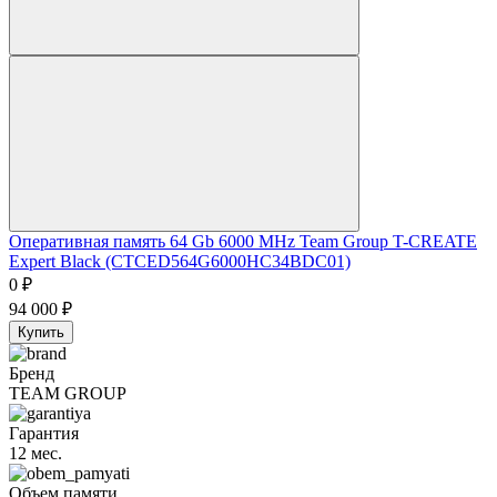
Оперативная память 64 Gb 6000 MHz Team Group T-CREATE
Expert Black (CTCED564G6000HC34BDC01)
0
₽
94 000
₽
Купить
Бренд
TEAM GROUP
Гарантия
12 мес.
Объем памяти