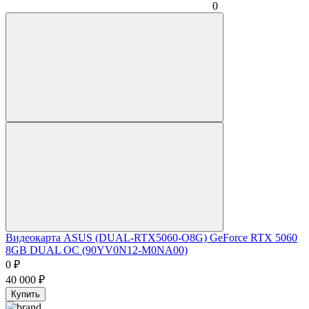
0
Видеокарта ASUS (DUAL-RTX5060-O8G) GeForce RTX 5060
8GB DUAL OC (90YV0N12-M0NA00)
0
₽
40 000
₽
Купить