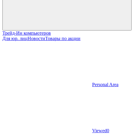
Трейд-Ин компьютеров
Для юр. лиц
Новости
Товары по акции
Personal Area
Viewed
0