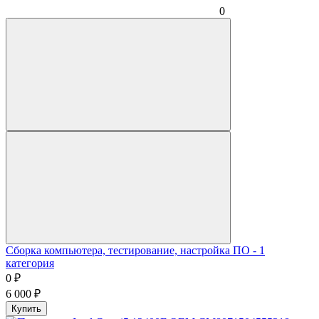
0
Сборка компьютера, тестирование, настройка ПО - 1
категория
0
₽
6 000
₽
Купить