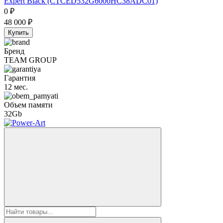
Expert Black (CTCED532G6000HC38ADC01)
0
₽
48 000
₽
Купить
Бренд
TEAM GROUP
Гарантия
12 мес.
Объем памяти
32Gb