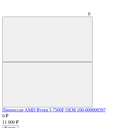
0
Процессор AMD Ryzen 5 7500F OEM 100-000000597
0
₽
11 000
₽