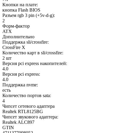
Кнопки на плате:
кнопка Flash BIOS
Разъем rgb 3 pin (+5v-d-g):
2
Форм-фактор
ATX
Дополнительно
Поддержка sli/crossfire:
CrossFire X
Количество карт в sli/crossfire:
2 шт
Версия pci express накопителей:
4.0
Версия pci express:
4.0
Поддержка nvme:
есть
Количество портов sata:
4
Чипсет сетевого адаптера
Realtek RTL8125BG
Чипсет звукового адаптера:
Realtek ALC897
GTIN
4711377098052