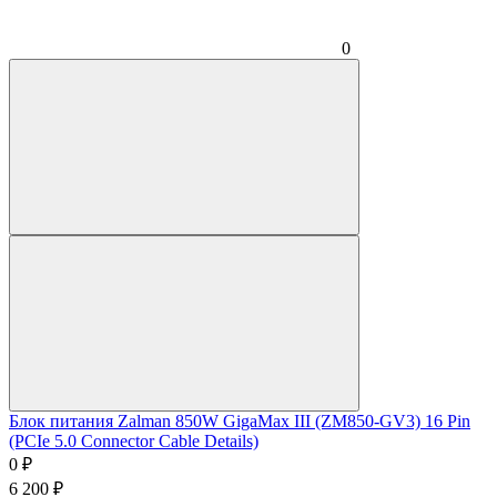
0
Блок питания Zalman 850W GigaMax III (ZM850-GV3) 16 Pin
(PCIe 5.0 Connector Cable Details)
0
₽
6 200
₽