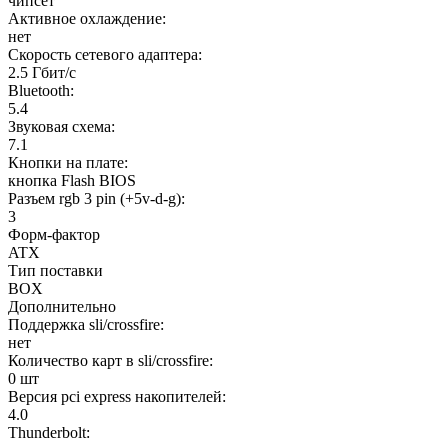
чипсет
Активное охлаждение:
нет
Скорость сетевого адаптера:
2.5 Гбит/с
Bluetooth:
5.4
Звуковая схема:
7.1
Кнопки на плате:
кнопка Flash BIOS
Разъем rgb 3 pin (+5v-d-g):
3
Форм-фактор
ATX
Тип поставки
BOX
Дополнительно
Поддержка sli/crossfire:
нет
Количество карт в sli/crossfire:
0 шт
Версия pci express накопителей:
4.0
Thunderbolt: