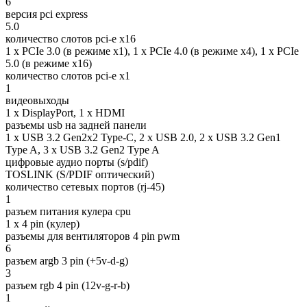
6
версия pci express
5.0
количество слотов pci-e x16
1 x PCIe 3.0 (в режиме x1), 1 x PCIe 4.0 (в режиме x4), 1 x PCIe
5.0 (в режиме x16)
количество слотов pci-e x1
1
видеовыходы
1 x DisplayPort, 1 x HDMI
разъемы usb на задней панели
1 x USB 3.2 Gen2x2 Type-C, 2 x USB 2.0, 2 x USB 3.2 Gen1
Type A, 3 х USB 3.2 Gen2 Type A
цифровые аудио порты (s/pdif)
TOSLINK (S/PDIF оптический)
количество сетевых портов (rj-45)
1
разъем питания кулера cpu
1 x 4 pin (кулер)
разъемы для вентиляторов 4 pin pwm
6
разъем argb 3 pin (+5v-d-g)
3
разъем rgb 4 pin (12v-g-r-b)
1