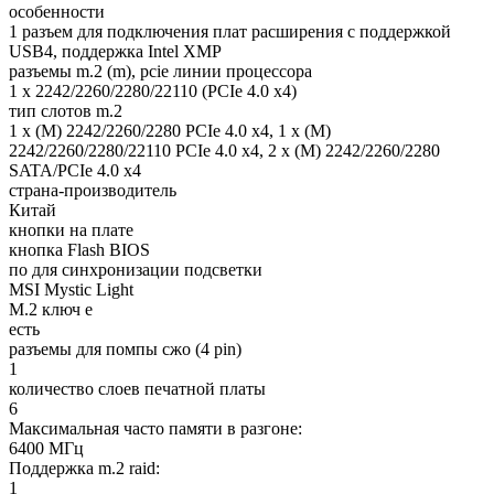
особенности
1 разъем для подключения плат расширения с поддержкой
USB4, поддержка Intel XMP
разъемы m.2 (m), pcie линии процессора
1 x 2242/2260/2280/22110 (PCIe 4.0 x4)
тип слотов m.2
1 x (M) 2242/2260/2280 PCIe 4.0 x4, 1 x (M)
2242/2260/2280/22110 PCIe 4.0 x4, 2 x (M) 2242/2260/2280
SATA/PCIe 4.0 x4
страна-производитель
Китай
кнопки на плате
кнопка Flash BIOS
по для синхронизации подсветки
MSI Mystic Light
M.2 ключ e
есть
разъемы для помпы сжо (4 pin)
1
количество слоев печатной платы
6
Максимальная часто памяти в разгоне:
6400 МГц
Поддержка m.2 raid:
1