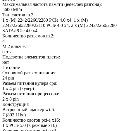
Максимальная частота памяти (jedec/без разгона):
5600 МГц
Тип слотов m.2:
1 x (M) 2242/2260/2280 PCIe 4.0 x4, 1 x (M)
2242/2260/2280/22110 PCIe 4.0 x4, 2 x (M) 2242/2260/2280
SATA/PCIe 4.0 x4
Количество разъемов m.2:
4
M.2 ключ e:
есть
Подсветка элементов платы:
нет
Питание
Основной разъем питания:
24 pin
Разъем питания кулера cpu:
1 x 4 pin (кулер)
Разъем питания процессора:
2 x 8 pin
Конструкция
Встроенный адаптер wi-fi:
7 (802.11be)
Количество слотов pci-e x16:
1 x PCIe 5.0 (в режиме x16)
Количество слотов pci-e x1: