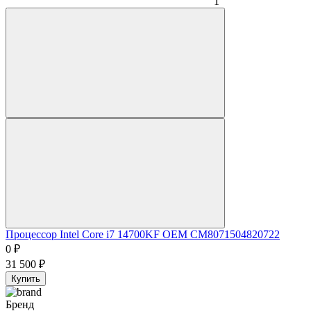
1
Процессор Intel Core i7 14700KF OEM CM8071504820722
0
₽
31 500
₽
Купить
Бренд