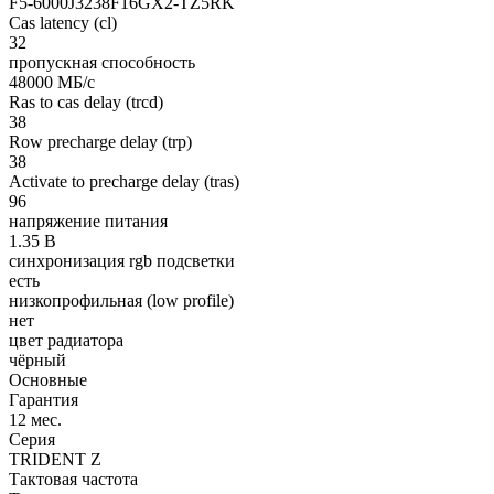
F5-6000J3238F16GX2-TZ5RK
Cas latency (cl)
32
пропускная способность
48000 МБ/с
Ras to cas delay (trcd)
38
Row precharge delay (trp)
38
Activate to precharge delay (tras)
96
напряжение питания
1.35 В
синхронизация rgb подсветки
есть
низкопрофильная (low profile)
нет
цвет радиатора
чёрный
Основные
Гарантия
12 мес.
Серия
TRIDENT Z
Тактовая частота