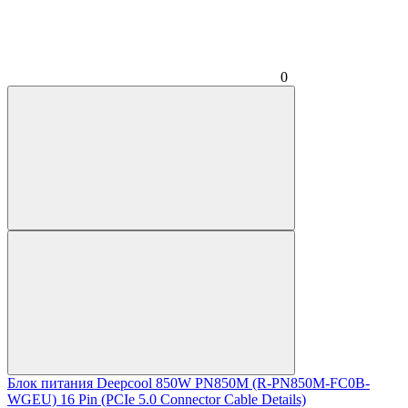
0
Блок питания Deepcool 850W PN850M (R-PN850M-FC0B-
WGEU) 16 Pin (PCIe 5.0 Connector Cable Details)