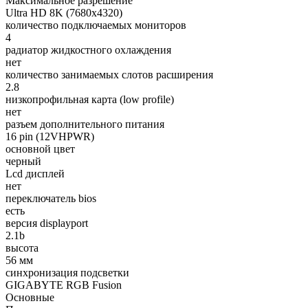
Максимальное разрешение
Ultra HD 8K (7680x4320)
количество подключаемых мониторов
4
радиатор жидкостного охлаждения
нет
количество занимаемых слотов расширения
2.8
низкопрофильная карта (low profile)
нет
разъем дополнительного питания
16 pin (12VHPWR)
основной цвет
черный
Lcd дисплей
нет
переключатель bios
есть
версия displayport
2.1b
высота
56 мм
синхронизация подсветки
GIGABYTE RGB Fusion
Основные