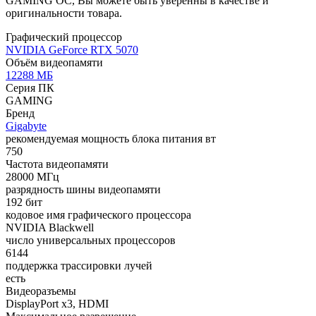
GAMING OC, Вы можете быть уверенны в качестве и
оригинальности товара.
Графический процессор
NVIDIA GeForce RTX 5070
Объём видеопамяти
12288 МБ
Серия ПК
GAMING
Бренд
Gigabyte
рекомендуемая мощность блока питания вт
750
Частота видеопамяти
28000 МГц
разрядность шины видеопамяти
192 бит
кодовое имя графического процессора
NVIDIA Blackwell
число универсальных процессоров
6144
поддержка трассировки лучей
есть
Видеоразъемы
DisplayPort x3, HDMI