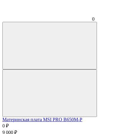
0
Материнская плата MSI PRO B650M-P
0
₽
9 000
₽