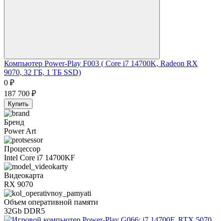
Компьютер Power-Play F003 ( Core i7 14700K, Radeon RX
9070, 32 ГБ, 1 ТБ SSD)
0
₽
187 700
₽
Купить
Бренд
Power Art
Процессор
Intel Core i7 14700KF
Видеокарта
RX 9070
Объем оперативной памяти
32Gb DDR5