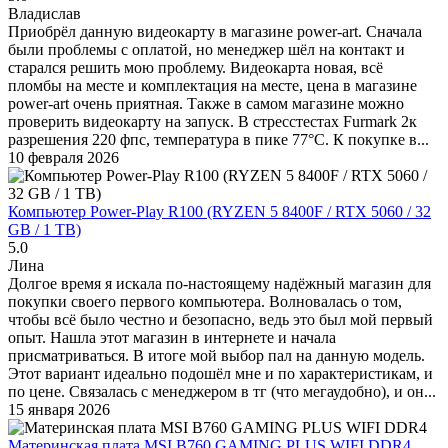
Владислав
Приобрёл данную видеокарту в магазине power-art. Сначала
были проблемы с оплатой, но менеджер шёл на контакт и
старался решить мою проблему. Видеокарта новая, всё
пломбы на месте и комплектация на месте, цена в магазине
power-art очень приятная. Также в самом магазине можно
проверить видеокарту на запуск. В стресстестах Furmark 2к
разрешения 220 фпс, температура в пике 77°C. К покупке в...
10 февраля 2026
Компьютер Power-Play R100 (RYZEN 5 8400F / RTX 5060 / 32
GB / 1 TB)
5.0
Лина
Долгое время я искала по-настоящему надёжный магазин для
покупки своего первого компьютера. Волновалась о том,
чтобы всё было честно и безопасно, ведь это был мой первый
опыт. Нашла этот магазин в интернете и начала
присматриваться. В итоге мой выбор пал на данную модель.
Этот вариант идеально подошёл мне и по характеристикам, и
по цене. Связалась с менеджером в тг (что мегаудобно), и он...
15 января 2026
Материнская плата MSI B760 GAMING PLUS WIFI DDR4