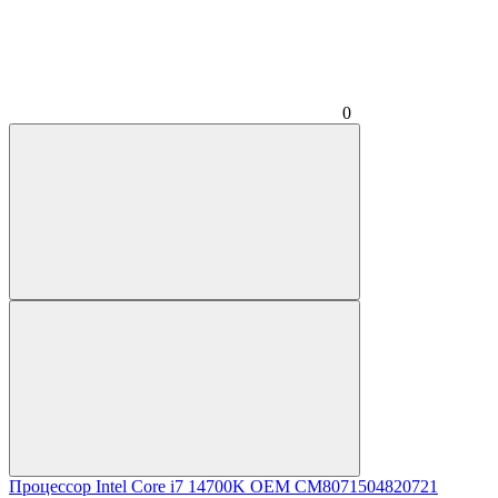
0
Процессор Intel Core i7 14700K OEM CM8071504820721