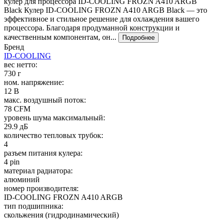
кулер для процессора ID-COOLING FROZN A410 ARGB
Black Кулер ID-COOLING FROZN A410 ARGB Black — это
эффективное и стильное решение для охлаждения вашего
процессора. Благодаря продуманной конструкции и
качественным компонентам, он...
Подробнее
Бренд
ID-COOLING
вес нетто:
730 г
ном. напряжение:
12 В
макс. воздушный поток:
78 CFM
уровень шума максимальный:
29.9 дБ
количество тепловых трубок:
4
разъем питания кулера:
4 pin
материал радиатора:
алюминий
номер производителя:
ID-COOLING FROZN A410 ARGB
тип подшипника:
скольжения (гидродинамический)