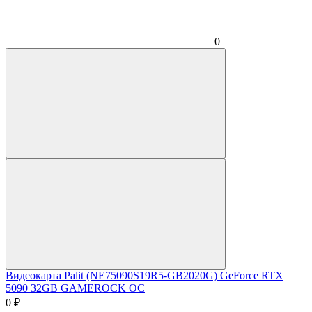
0
Видеокарта Palit (NE75090S19R5-GB2020G) GeForce RTX
5090 32GB GAMEROCK OC
0
₽