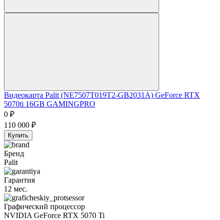
Видеокарта Palit (NE7507T019T2-GB2031A) GeForce RTX
5070ti 16GB GAMINGPRO
0
₽
110 000
₽
Купить
Бренд
Palit
Гарантия
12 мес.
Графический процессор
NVIDIA GeForce RTX 5070 Ti