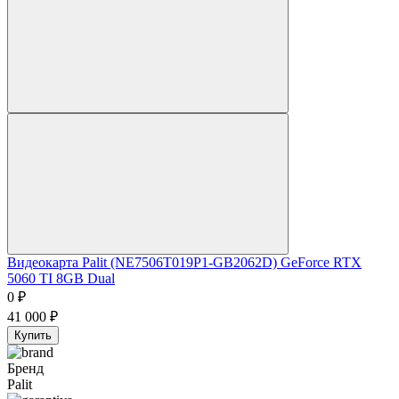
Видеокарта Palit (NE7506T019P1-GB2062D) GeForce RTX
5060 TI 8GB Dual
0
₽
41 000
₽
Купить
Бренд
Palit