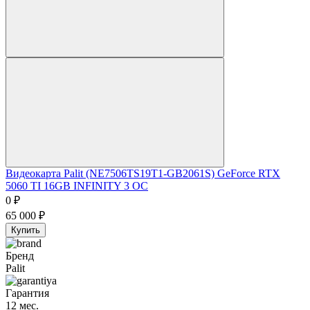
Видеокарта Palit (NE7506TS19T1-GB2061S) GeForce RTX
5060 TI 16GB INFINITY 3 OC
0
₽
65 000
₽
Купить
Бренд
Palit
Гарантия
12 мес.