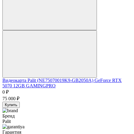
Видеокарта Palit (NE75070019K9-GB2050A) GeForce RTX
5070 12GB GAMINGPRO
0
₽
75 000
₽
Купить
Бренд
Palit
Гарантия