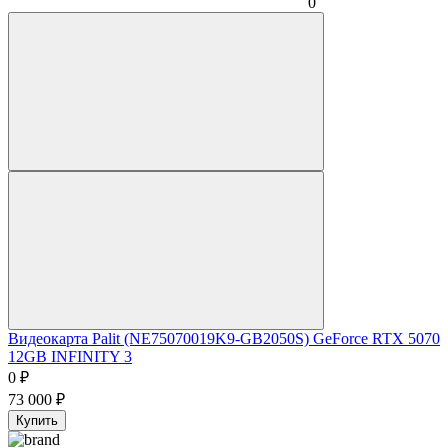
0
Видеокарта Palit (NE75070019K9-GB2050S) GeForce RTX 5070
12GB INFINITY 3
0
₽
73 000
₽
Купить