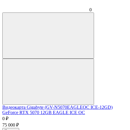
0
Видеокарта Gigabyte (GV-N5070EAGLEOC ICE-12GD)
GeForce RTX 5070 12GB EAGLE ICE OC
0
₽
75 000
₽