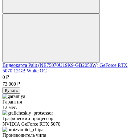
Видеокарта Palit (NE75070U19K9-GB2050W) GeForce RTX
5070 12GB White OC
0
₽
73 000
₽
Купить
Гарантия
12 мес.
Графический процессор
NVIDIA GeForce RTX 5070
Производитель чипа