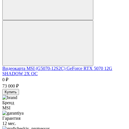
Видеокарта MSI (G5070-12S2C) GeForce RTX 5070 12G
SHADOW 2X OC
0
₽
73 000
₽
Купить
Бренд
MSI
Гарантия
12 мес.