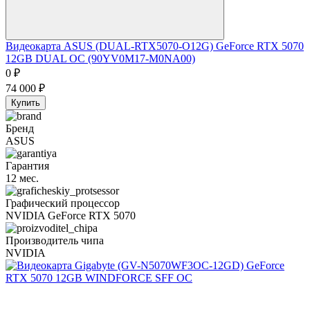
Видеокарта ASUS (DUAL-RTX5070-O12G) GeForce RTX 5070
12GB DUAL OC (90YV0M17-M0NA00)
0
₽
74 000
₽
Купить
Бренд
ASUS
Гарантия
12 мес.
Графический процессор
NVIDIA GeForce RTX 5070
Производитель чипа
NVIDIA