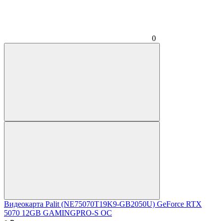
0
Видеокарта Palit (NE75070T19K9-GB2050U) GeForce RTX
5070 12GB GAMINGPRO-S OC