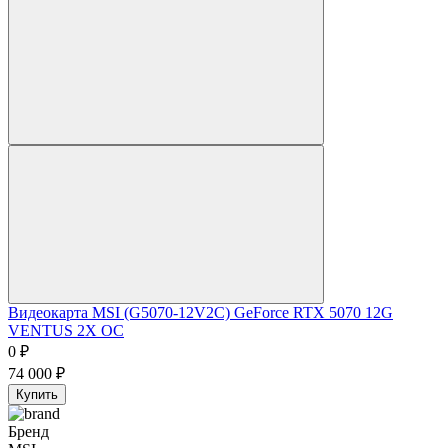
Видеокарта MSI (G5070-12V2C) GeForce RTX 5070 12G
VENTUS 2X OC
0
₽
74 000
₽
Купить
Бренд